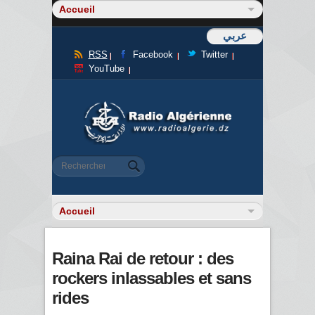
عربي
RSS
Facebook
Twitter
YouTube
Formulaire de recherche
Rechercher
Raina Rai de retour : des
rockers inlassables et sans
rides