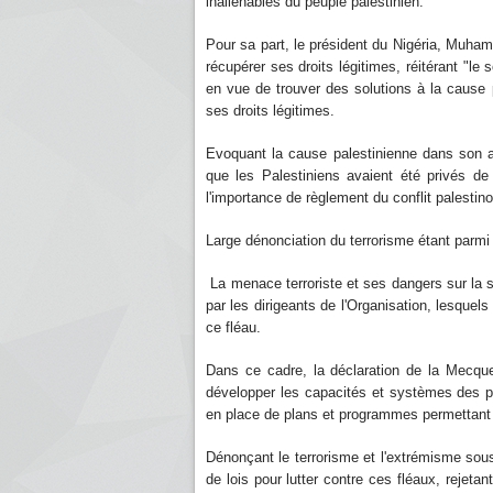
inaliénables du peuple palestinien.
Pour sa part, le président du Nigéria, Muham
récupérer ses droits légitimes, réitérant "le 
en vue de trouver des solutions à la cause 
ses droits légitimes.
Evoquant la cause palestinienne dans son al
que les Palestiniens avaient été privés de
l'importance de règlement du conflit palestino
Large dénonciation du terrorisme étant parmi
La menace terroriste et ses dangers sur la sé
par les dirigeants de l'Organisation, lesquel
ce fléau.
Dans ce cadre, la déclaration de la Mecqu
développer les capacités et systèmes des p
en place de plans et programmes permettant 
Dénonçant le terrorisme et l'extrémisme sous
de lois pour lutter contre ces fléaux, rejetan