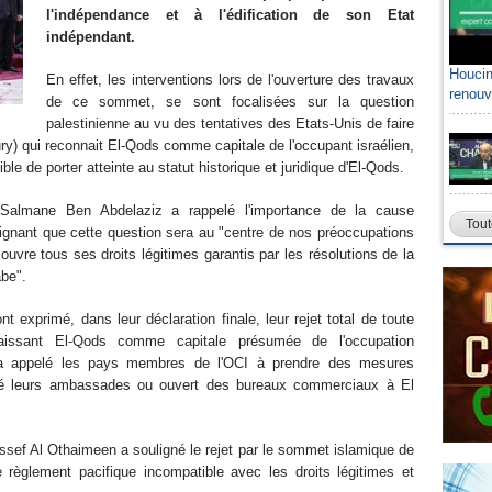
l'indépendance et à l'édification de son Etat
indépendant.
Houcin
En effet, les interventions lors de l'ouverture des travaux
renouv
de ce sommet, se sont focalisées sur la question
palestinienne au vu des tentatives des Etats-Unis de faire
ury) qui reconnait El-Qods comme capitale de l'occupant israélien,
ble de porter atteinte au statut historique et juridique d'El-Qods.
 Salmane Ben Abdelaziz a rappelé l'importance de la cause
Tout
lignant que cette question sera au "centre de nos préoccupations
couvre tous ses droits légitimes garantis par les résolutions de la
arabe".
t exprimé, dans leur déclaration finale, leur rejet total de toute
nnaissant El-Qods comme capitale présumée de l'occupation
ion a appelé les pays membres de l'OCI à prendre des mesures
éré leurs ambassades ou ouvert des bureaux commerciaux à El
oussef Al Othaimeen a souligné le rejet par le sommet islamique de
e règlement pacifique incompatible avec les droits légitimes et