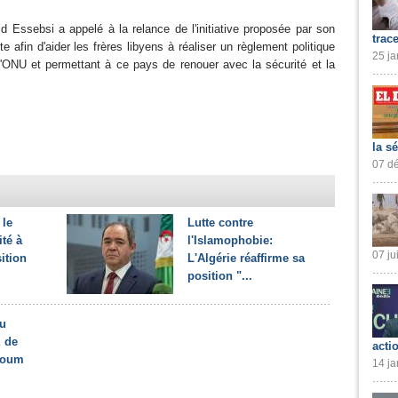
d Essebsi a appelé à la relance de l'initiative proposée par son
trac
e afin d'aider les frères libyens à réaliser un règlement politique
25 ja
l'ONU et permettant à ce pays de renouer avec la sécurité et la
la s
07 dé
 le
Lutte contre
ité à
l'Islamophobie:
07 ju
ition
L'Algérie réaffirme sa
position "...
u
 de
acti
doum
14 ja