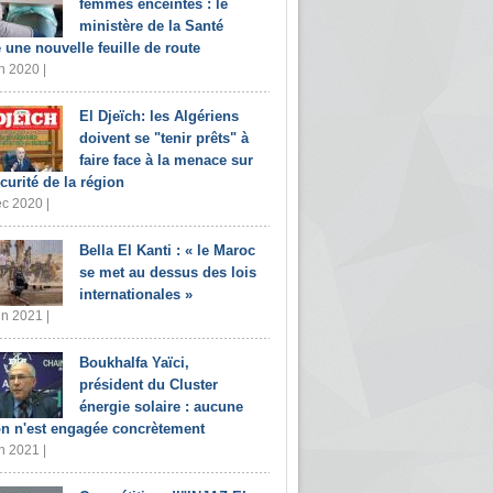
femmes enceintes : le
ministère de la Santé
e une nouvelle feuille de route
n 2020 |
El Djeïch: les Algériens
doivent se "tenir prêts" à
faire face à la menace sur
écurité de la région
c 2020 |
Bella El Kanti : « le Maroc
se met au dessus des lois
internationales »
in 2021 |
Boukhalfa Yaïci,
président du Cluster
énergie solaire : aucune
on n'est engagée concrètement
n 2021 |