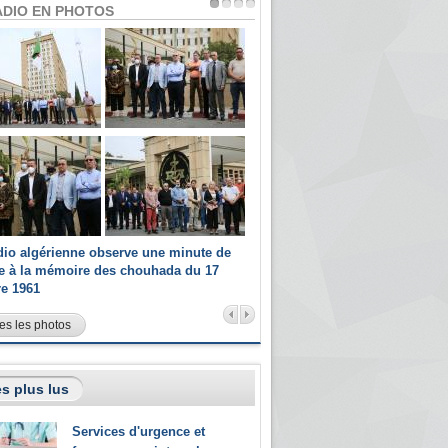
ADIO EN PHOTOS
dio algérienne observe une minute de
Les champions paralympiques 
ce à la mémoire des chouhada du 17
Radio Algérienne et recrutés 
re 1961
sportifs
es les photos
s plus lus
Services d'urgence et