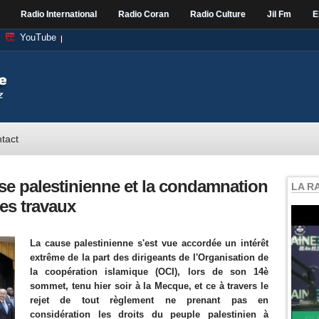
Radio International
Radio Coran
Radio Culture
Jil Fm
E
YouTube
tact
se palestinienne et la condamnation
LA R
es travaux
La cause palestinienne s'est vue accordée un intérêt
extrême de la part des dirigeants de l'Organisation de
la coopération islamique (OCI), lors de son 14è
sommet, tenu hier soir à la Mecque, et ce à travers le
rejet de tout règlement ne prenant pas en
considération les droits du peuple palestinien à