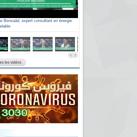
e Bensaâd, expert consultant en énergie
elable
es les vidéos