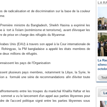
LA R
es de radicalisation et de discrimination sur la base de la couleur
isme.
 Première ministre du Bangladesh, Sheikh Hasina a exprimé les
 à tort à l'islam (extrémisme et terrorisme), avant d'évoquer les
ère de prise en charge des réfugiés du Myanmar.
Arabes Unis (EAU) à travers son appel à la Cour internationale de
es Rohingyas, la PM bangladaise a appelé les états membres de
s de deux millions de réfugiés.
La Ra
onnaissent les pays de l'Organisation
silen
octob
issent plusieurs pays membres, notamment la Libye, la Syrie, le
on a formulé une série de recommandations afin d'éviter toute
Tout
d'affrontements entre les troupes du maréchal Khalifa Haftar et les
Le
e sommet a vu le lancement d'un appel aux parties libyennes pour
dre de l'accord politique signé entre les parties libyennes sous