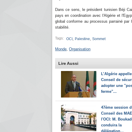
Dans ce sens, le président tunisien Béji Cai
pays en coordination avec l'Algérie et l'Egypt
global conforme au processus parrainé par 
stabilité.
Tags:
,
,
OCI
Palestine
Sommet
Monde
,
Organisation
Lire Aussi
L’Algérie appelle
Conseil de sécur
adopter une "pos
ferme"...
47ème session d
Conseil des MAE
l'OCI: M. Bouka
conduira la
délégation...