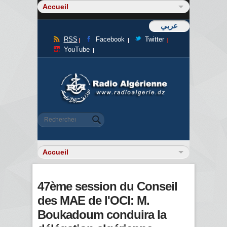
عربي
RSS
Facebook
Twitter
YouTube
Formulaire de recherche
Rechercher
47ème session du Conseil
des MAE de l'OCI: M.
Boukadoum conduira la