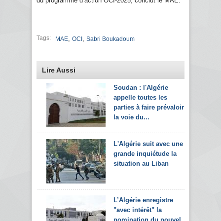
du programme d’action OCI-2025, conclut le MAE.
Tags:
,
,
MAE
OCI
Sabri Boukadoum
Lire Aussi
Soudan : l'Algérie
appelle toutes les
parties à faire prévaloir
la voie du...
L'Algérie suit avec une
grande inquiétude la
situation au Liban
L’Algérie enregistre
"avec intérêt" la
nomination du nouvel