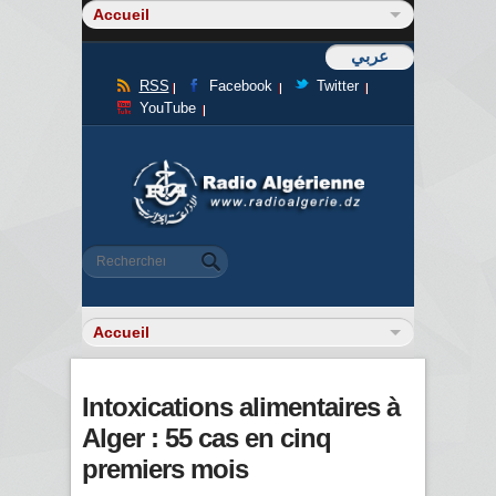
عربي
RSS
Facebook
Twitter
YouTube
Formulaire de recherche
Rechercher
Intoxications alimentaires à
Alger : 55 cas en cinq
premiers mois