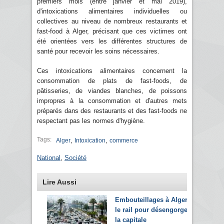
premiers mois (entre janvier et mai 2019),
d'intoxications alimentaires individuelles ou
collectives au niveau de nombreux restaurants et
fast-food à Alger, précisant que ces victimes ont
été orientées vers les différentes structures de
santé pour recevoir les soins nécessaires.
Ces intoxications alimentaires concernent la
consommation de plats de fast-foods, de
pâtisseries, de viandes blanches, de poissons
impropres à la consommation et d'autres mets
préparés dans des restaurants et des fast-foods ne
respectant pas les normes d'hygiène.
Tags:
,
,
Alger
Intoxication
commerce
National
,
Société
Lire Aussi
Embouteillages à Alger:
le rail pour désengorger
la capitale