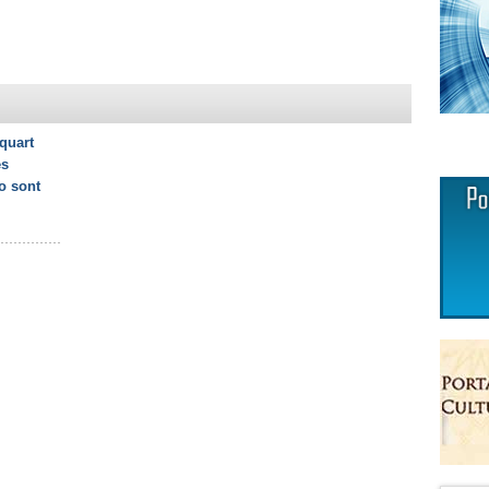
quart
és
o sont