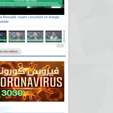
e Bensaâd, expert consultant en énergie
elable
es les vidéos