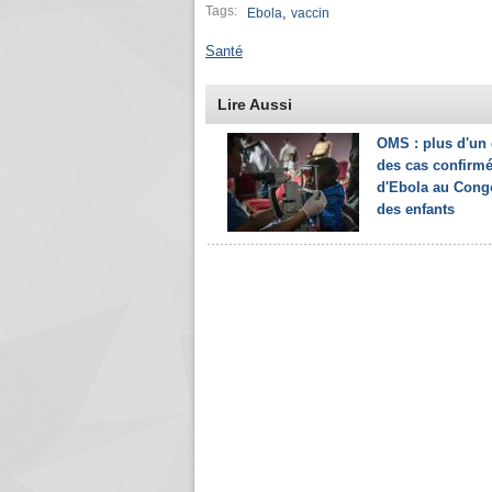
Tags:
,
Ebola
vaccin
Santé
Lire Aussi
OMS : plus d'un 
des cas confirm
d'Ebola au Cong
des enfants