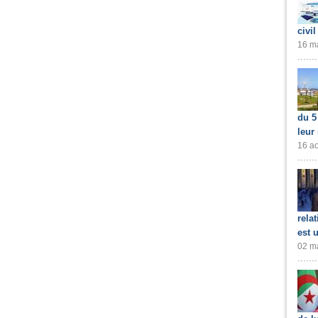
civil
16 ma
du 5
leur
16 ao
rela
est 
02 ma