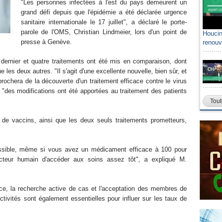
"Les personnes infectées à l'est du pays demeurent un
grand défi depuis que l'épidémie a été déclarée urgence
sanitaire internationale le 17 juillet", a déclaré le porte-
parole de l'OMS, Christian Lindmeier, lors d'un point de
Houcin
presse à Genève.
renouv
ernier et quatre traitements ont été mis en comparaison, dont
 les deux autres. "Il s'agit d'une excellente nouvelle, bien sûr, et
rochera de la découverte d'un traitement efficace contre le virus
 "des modifications ont été apportées au traitement des patients
Tout
n de vaccins, ainsi que les deux seuls traitements prometteurs,
possible, même si vous avez un médicament efficace à 100 pour
cteur humain d'accéder aux soins assez tôt", a expliqué M.
ance, la recherche active de cas et l'acceptation des membres de
ctivités sont également essentielles pour influer sur les taux de