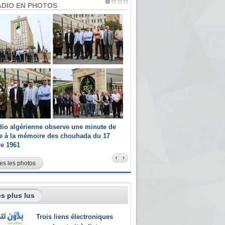
ADIO EN PHOTOS
dio algérienne observe une minute de
Les champions paralympiques 
ce à la mémoire des chouhada du 17
Radio Algérienne et recrutés 
re 1961
sportifs
es les photos
s plus lus
Trois liens électroniques