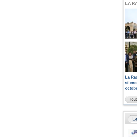
LA R
La Ra
silen
octob
Tout
Le