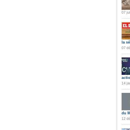
07 ju
la s
07 dé
acti
14 ja
du M
12 dé