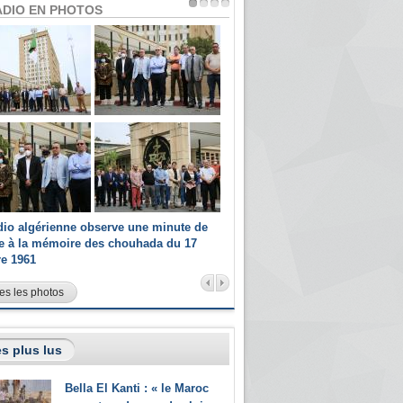
ADIO EN PHOTOS
dio algérienne observe une minute de
Les champions paralympiques 
ce à la mémoire des chouhada du 17
Radio Algérienne et recrutés 
re 1961
sportifs
es les photos
s plus lus
Bella El Kanti : « le Maroc