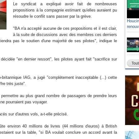
Le syndicat a expliqué avoir fait de nombreuses
propositions à la compagnie estimant qu'elles auraient pu
résoudre le conflit sans passer par la grève.
Houcin
renouv
"BA n'a accepté aucune de ces propositions et il est clair,
à la suite de discussions avec des membres ces derniers
tiendra pas le soutien d'une majorité de ses pilotes", indique le
écidée "en dernier ressort", les pilotes ayant fait "sacrifice sur
Tout
o-britannique IAG, a jugé "complètement inacceptable (...) cette
fre très juste".
 permettre au plus grand nombre de passagers de prendre leurs
 ne pourraient pas voyager.
s sur d'autres vols, a-t-elle précisé.
e environ 40 millions de livres (44 millions d'euros) à British
staient sur la table, "si BA voulait conclure un accord avant la