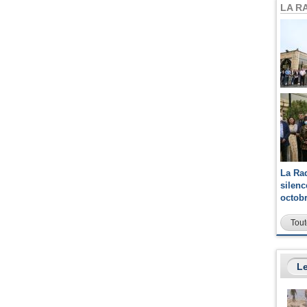
LA R
La Ra
silen
octob
Tout
Le