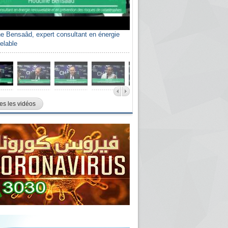
e Bensaâd, expert consultant en énergie
elable
es les vidéos