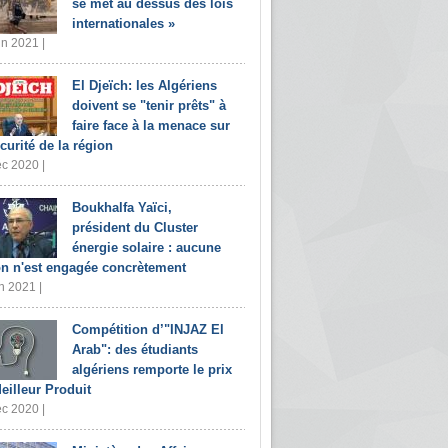
se met au dessus des lois
internationales »
in 2021 |
El Djeïch: les Algériens
doivent se "tenir prêts" à
faire face à la menace sur
écurité de la région
c 2020 |
Boukhalfa Yaïci,
président du Cluster
énergie solaire : aucune
on n'est engagée concrètement
n 2021 |
Compétition d’"INJAZ El
Arab": des étudiants
algériens remporte le prix
eilleur Produit
c 2020 |