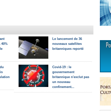
iant
Le lancement de 36
a 40%
nouveaux satellites
le
britanniques reporté
 du
Covid-19 : le
is
gouvernement
ulation
britannique n'exclut pas
un nouveau
confinement...