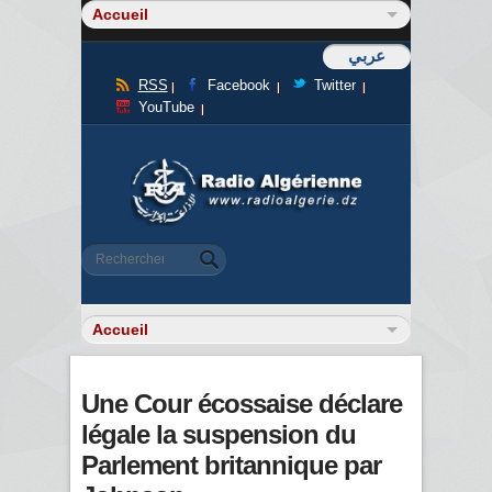
عربي
RSS
Facebook
Twitter
YouTube
Formulaire de recherche
Rechercher
Une Cour écossaise déclare
légale la suspension du
Parlement britannique par