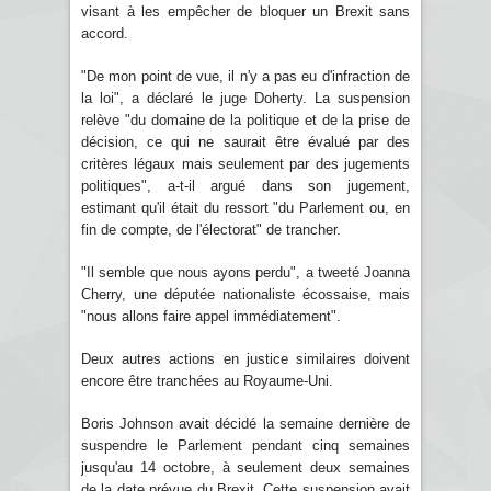
visant à les empêcher de bloquer un Brexit sans
accord.
"De mon point de vue, il n'y a pas eu d'infraction de
la loi", a déclaré le juge Doherty. La suspension
relève "du domaine de la politique et de la prise de
décision, ce qui ne saurait être évalué par des
critères légaux mais seulement par des jugements
politiques", a-t-il argué dans son jugement,
estimant qu'il était du ressort "du Parlement ou, en
fin de compte, de l'électorat" de trancher.
"Il semble que nous ayons perdu", a tweeté Joanna
Cherry, une députée nationaliste écossaise, mais
"nous allons faire appel immédiatement".
Deux autres actions en justice similaires doivent
encore être tranchées au Royaume-Uni.
Boris Johnson avait décidé la semaine dernière de
suspendre le Parlement pendant cinq semaines
jusqu'au 14 octobre, à seulement deux semaines
de la date prévue du Brexit. Cette suspension avait