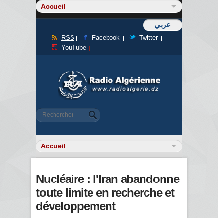
عربي
RSS
Facebook
Twitter
YouTube
Formulaire de recherche
Rechercher
Nucléaire : l'Iran abandonne
toute limite en recherche et
développement