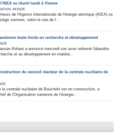
l'AIEA se réunit lundi à Vienne
,
SATION
MONDE
neurs de l'Agence internationale de l'énergie atomique (AIEA) se
siège viennois, selon le site de l'...
abandonne toute limite en recherche et développement
NDE
Hassan Rohani a annoncé mercredi soir avoir ordonné l'abandon
recherche et au développement en matière...
onstruction du second réacteur de la centrale nucléaire de
NDE
 la centrale nucléaire de Bouchehr est en construction, a
ef de l'Organisation iranienne de l'énergie...