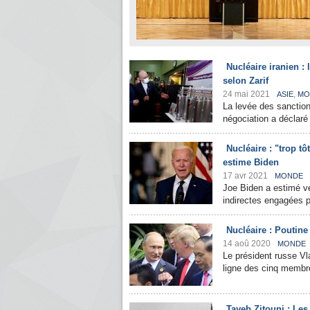
Nucléaire iranien :
selon Zarif
24 mai 2021
,
ASIE
MO
La levée des sanctions
négociation a déclaré l
Nucléaire : "trop t
estime Biden
17 avr 2021
MONDE
Joe Biden a estimé ven
indirectes engagées pa
Nucléaire : Poutine
14 aoû 2020
MONDE
Le président russe Vl
ligne des cinq membr
Tayeb Zitouni : Les