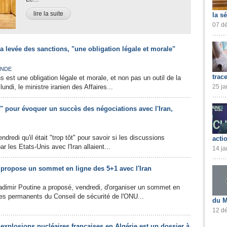
lire la suite
la s
07 dé
 la levée des sanctions, "une obligation légale et morale"
NDE
trac
 est une obligation légale et morale, et non pas un outil de la
undi, le ministre iranien des Affaires...
25 ja
ôt" pour évoquer un succès des négociations avec l'Iran,
dredi qu'il était "trop tôt" pour savoir si les discussions
acti
r les Etats-Unis avec l'Iran allaient...
14 ja
 propose un sommet en ligne des 5+1 avec l'Iran
adimir Poutine a proposé, vendredi, d'organiser un sommet en
es permanents du Conseil de sécurité de l'ONU...
du M
12 dé
 explosions nucléaires françaises en Algérie est un dossier à