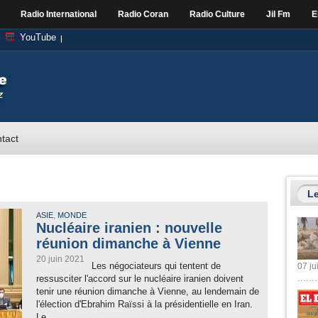
Radio International
Radio Coran
Radio Culture
Jil Fm
E
YouTube
tact
Le
,
ASIE
MONDE
Nucléaire iranien : nouvelle
réunion dimanche à Vienne
20 juin 2021
Les négociateurs qui tentent de
07 ju
ressusciter l'accord sur le nucléaire iranien doivent
tenir une réunion dimanche à Vienne, au lendemain de
l'élection d'Ebrahim Raïssi à la présidentielle en Iran.
Le...