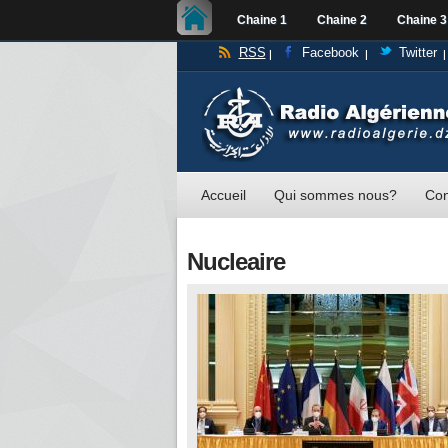
Chaine 1
Chaine 2
Chaine 3
RSS
Facebook
Twitter
Accueil
Qui sommes nous?
Con
Nucleaire