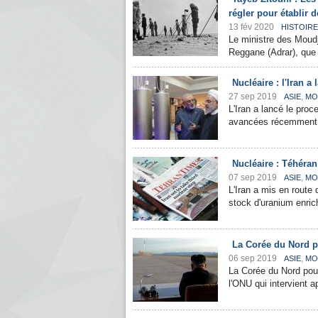
régler pour établir 
13 fév 2020
HISTOIRE
Le ministre des Moudja
Reggane (Adrar), que 
Nucléaire : l'Iran 
27 sep 2019
,
ASIE
MO
L'Iran a lancé le pro
avancées récemment in
Nucléaire : Téhéra
07 sep 2019
,
ASIE
MO
L'Iran a mis en route
stock d'uranium enrich
La Corée du Nord 
06 sep 2019
,
ASIE
MO
La Corée du Nord pou
l'ONU qui intervient a