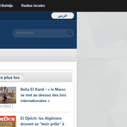
l Bahdja
Radios locales
عربي
Formulaire de
Rechercher
recherche
s plus lus
Bella El Kanti : « le Maroc
se met au dessus des lois
internationales »
in 2021 |
El Djeïch: les Algériens
doivent se "tenir prêts" à