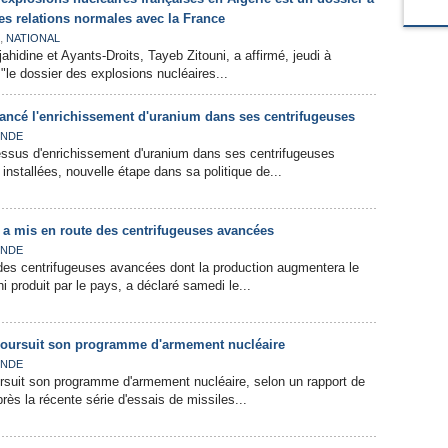
des relations normales avec la France
,
NATIONAL
hidine et Ayants-Droits, Tayeb Zitouni, a affirmé, jeudi à
"le dossier des explosions nucléaires...
a lancé l'enrichissement d'uranium dans ses centrifugeuses
NDE
cessus d'enrichissement d'uranium dans ses centrifugeuses
stallées, nouvelle étape dans sa politique de...
n a mis en route des centrifugeuses avancées
NDE
 des centrifugeuses avancées dont la production augmentera le
i produit par le pays, a déclaré samedi le...
poursuit son programme d'armement nucléaire
NDE
rsuit son programme d'armement nucléaire, selon un rapport de
près la récente série d'essais de missiles...