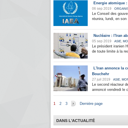
Energie atomique : 
06 sep 2019
ORGANI
Le Conseil des gouver
réunira, lundi, en son 
Nucléaire : l'Iran 
05 sep 2019
,
ASIE
MO
Le président iranien 
de toute limite à la 
L'Iran annonce la c
Bouchehr
27 juil 2019
,
ASIE
MO
Le second réacteur de
annoncé vendredi le ch
Pages
1
2
3
Dernière page
DANS L'ACTUALITÉ