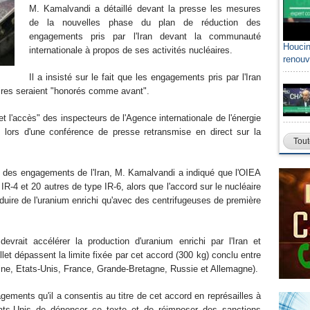
M. Kamalvandi a détaillé devant la presse les mesures
de la nouvelles phase du plan de réduction des
engagements pris par l'Iran devant la communauté
Houcin
internationale à propos de ses activités nucléaires.
renouv
Il a insisté sur le fait que les engagements pris par l'Iran
aires seraient "honorés comme avant".
et l'accès" des inspecteurs de l'Agence internationale de l'énergie
lors d'une conférence de presse retransmise en direct sur la
Tout
n des engagements de l'Iran, M. Kamalvandi a indiqué que l'OIEA
IR-4 et 20 autres de type IR-6, alors que l'accord sur le nucléaire
oduire de l'uranium enrichi qu'avec des centrifugeuses de première
vrait accélérer la production d'uranium enrichi par l'Iran et
let dépassent la limite fixée par cet accord (300 kg) conclu entre
ine, Etats-Unis, France, Grande-Bretagne, Russie et Allemagne).
ements qu'il a consentis au titre de cet accord en représailles à
tats-Unis de dénoncer ce texte et de réimposer des sanctions