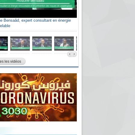
e Bensaâd, expert consultant en énergie
elable
es les vidéos