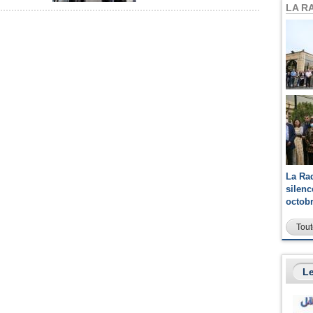
LA R
La Ra
silen
octob
Tout
Le