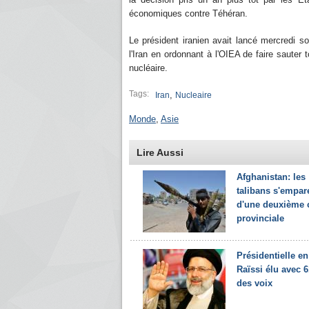
économiques contre Téhéran.
Le président iranien avait lancé mercredi 
l'Iran en ordonnant à l'OIEA de faire sauter
nucléaire.
Tags:
,
Iran
Nucleaire
Monde
,
Asie
Lire Aussi
Afghanistan: les
talibans s'empar
d'une deuxième c
provinciale
Présidentielle en 
Raïssi élu avec 
des voix