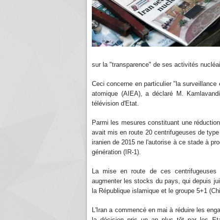
sur la "transparence" de ses activités nuclé
Ceci concerne en particulier "la surveillance 
atomique (AIEA), a déclaré M. Kamlavandi 
télévision d'Etat.
Parmi les mesures constituant une réductio
avait mis en route 20 centrifugeuses de type 
iranien de 2015 ne l'autorise à ce stade à pr
génération (IR-1).
La mise en route de ces centrifugeuses de
augmenter les stocks du pays, qui depuis juil
la République islamique et le groupe 5+1 (Ch
L'Iran a commencé en mai à réduire les engag
la décision pris un an plus tôt par les E