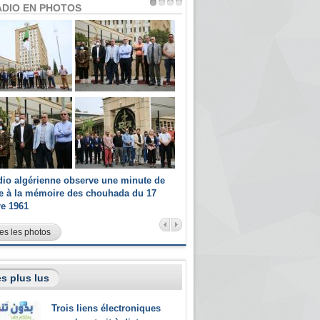
ADIO EN PHOTOS
dio algérienne observe une minute de
Les champions paralympiques 
ce à la mémoire des chouhada du 17
Radio Algérienne et recrutés 
re 1961
sportifs
es les photos
s plus lus
Trois liens électroniques