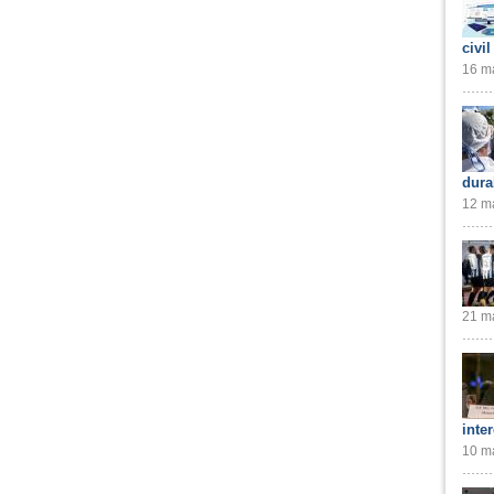
civil
16 ma
dura
12 ma
21 ma
inte
10 ma