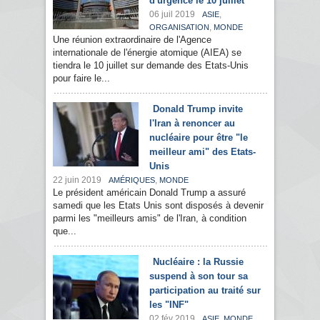
d'urgence le 10 juillet
06 juil 2019
,
ASIE
,
ORGANISATION
MONDE
Une réunion extraordinaire de l'Agence
internationale de l'énergie atomique (AIEA) se
tiendra le 10 juillet sur demande des Etats-Unis
pour faire le...
Donald Trump invite
l'Iran à renoncer au
nucléaire pour être "le
meilleur ami" des Etats-
Unis
22 juin 2019
,
AMÉRIQUES
MONDE
Le président américain Donald Trump a assuré
samedi que les Etats Unis sont disposés à devenir
parmi les "meilleurs amis" de l'Iran, à condition
que...
Nucléaire : la Russie
suspend à son tour sa
participation au traité sur
les "INF"
02 fév 2019
,
ASIE
MONDE