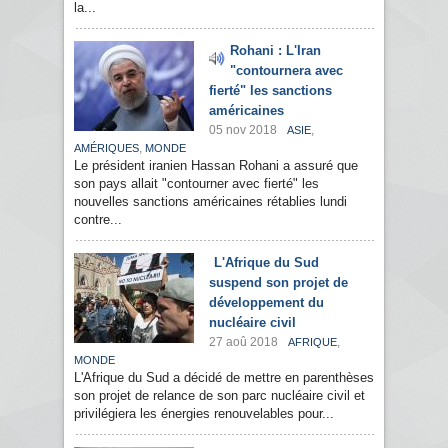
la...
Rohani : L'Iran
"contournera avec
fierté" les sanctions
américaines
05 nov 2018
,
ASIE
,
AMÉRIQUES
MONDE
Le président iranien Hassan Rohani a assuré que
son pays allait "contourner avec fierté" les
nouvelles sanctions américaines rétablies lundi
contre...
L'Afrique du Sud
suspend son projet de
développement du
nucléaire civil
27 aoû 2018
,
AFRIQUE
MONDE
L'Afrique du Sud a décidé de mettre en parenthèses
son projet de relance de son parc nucléaire civil et
privilégiera les énergies renouvelables pour...