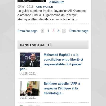
d'uranium
05 juin 2018
,
ASIE
MONDE
Le guide suprême Iranien, l'ayatollah Ali Khamenei,
a ordonné lundi à l'Organisation de l'énergie
atomique d'Iran de relancer sans tarder le...
Pages
Première page
1
2
3
Dernière page
DANS L'ACTUALITÉ
Mohamed Baghali : « la
conciliation entre liberté et
responsabilité doit passer
par...
oct 28, 2021 |
Belhimer appelle l'AFP à
respecter l'éthique et la
déontologie...
oct 27, 2021 |