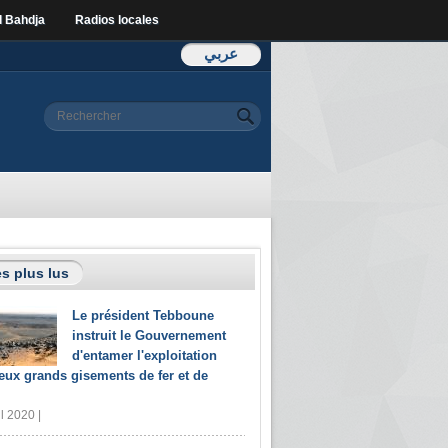
l Bahdja
Radios locales
عربي
Formulaire de
Rechercher
recherche
s plus lus
Le président Tebboune
instruit le Gouvernement
d'entamer l'exploitation
eux grands gisements de fer et de
il 2020 |