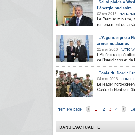
Sellal plaide à Wash
l’énergie nucléaire
02 avr 2016
NATIONA
Le Premier ministre, 
renforcement de la séc
L’Algérie signe à N
armes nucléaires
21 mar 2016
NATION
L’Algérie a signé off
de l'interdiction et de
Corée du Nord : l'ar
04 mar 2016
CORÉE 
Le leader nord-coréen
Corée du Nord doit êtr
Pages
Première page
…
2
3
4
De
DANS L'ACTUALITÉ