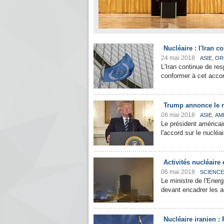
Nucléaire : l'Iran 
24 mai 2018
,
ASIE
OR
L'Iran continue de re
conformer à cet accord
Trump annonce le re
08 mai 2018
,
ASIE
AM
Le président américai
l'accord sur le nucléai
Activités nucléaire 
06 mai 2018
SCIENCE
Le ministre de l'Ener
devant encadrer les ac
Nucléaire iranien :