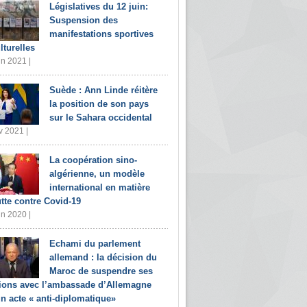
Législatives du 12 juin:
Suspension des
manifestations sportives
lturelles
in 2021 |
Suède : Ann Linde réitère
la position de son pays
sur le Sahara occidental
v 2021 |
La coopération sino-
algérienne, un modèle
international en matière
utte contre Covid-19
in 2020 |
Echami du parlement
allemand : la décision du
Maroc de suspendre ses
tions avec l’ambassade d’Allemagne
un acte « anti-diplomatique»