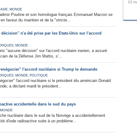
02 ma
,
,
ASIE
MONDE
ladimir Poutine et son homologue français Emmanuel Macron se
n faveur du maintien et de la "stricte...
décision" n'a été prise par les Etats-Unis sur l'accord
,
ÉRIQUES
MONDE
ris "aucune décision" sur l'accord nucléaire iranien, a assuré
icain de la Défense Jim Mattis, s'...
"renégocier" l'accord nucléaire si Trump le demande
,
,
ÉRIQUES
MONDE
POLITIQUE
négocier" l'accord nucléaire si le président élu américain Donald
nde, a déclaré mardi le président...
ioactive accidentelle dans le sud du pays
MONDE
che nucléaire dans le sud de la Norvège a accidentellement
tité d'iode radioactive suite à un problème...