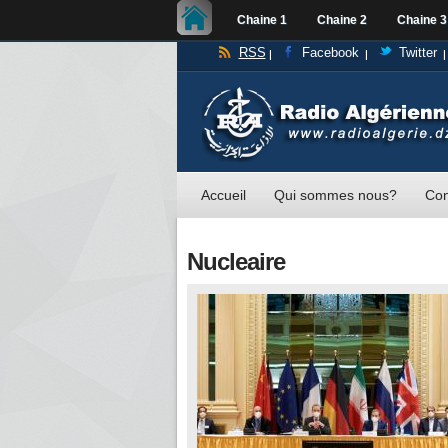
Chaine 1
Chaine 2
Chaine 3
RSS
Facebook
Twitter
Accueil
Qui sommes nous?
Con
Nucleaire