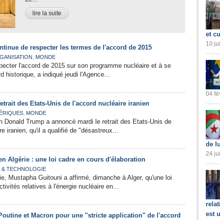
lire la suite
et cu
10 ju
continue de respecter les termes de l'accord de 2015
,
GANISATION
MONDE
specter l'accord de 2015 sur son programme nucléaire et à se
 historique, a indiqué jeudi l'Agence...
04 fé
trait des Etats-Unis de l'accord nucléaire iranien
,
ÉRIQUES
MONDE
n Donald Trump a annoncé mardi le retrait des Etats-Unis de
re iranien, qu'il a qualifié de "désastreux...
de l
24 ju
en Algérie : une loi cadre en cours d'élaboration
 & TECHNOLOGIE
gie, Mustapha Guitouni a affirmé, dimanche à Alger, qu'une loi
tivités relatives à l'énergie nucléaire en...
rela
est 
 Poutine et Macron pour une "stricte application" de l'accord