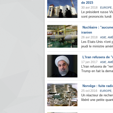
de 2015
30 avr 2018
EUROPE
Le président russe V
sont prononcés lundi e
Nucléaire : "aucune 
iranien
26 avr 2018
,
ASIE
AM
Les Etats-Unis n'ont p
jeudi le ministre amér
L'Iran refusera de 
17 jan 2017
,
ASIE
AM
L'Iran refusera de "re
Trump en fait la dema
Norvège : fuite rad
25 oct 2016
,
EUROPE
Un réacteur de recher
libéré une petite quan