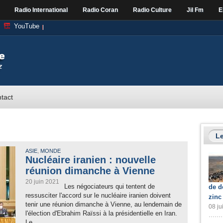
Radio International
Radio Coran
Radio Culture
Jil Fm
E
YouTube
tact
Le
,
ASIE
MONDE
Nucléaire iranien : nouvelle
réunion dimanche à Vienne
20 juin 2021
Les négociateurs qui tentent de
de d
ressusciter l'accord sur le nucléaire iranien doivent
zinc
tenir une réunion dimanche à Vienne, au lendemain de
08 ju
l'élection d'Ebrahim Raïssi à la présidentielle en Iran.
Le...