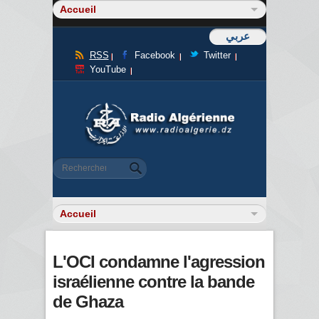
عربي
RSS
Facebook
Twitter
YouTube
Formulaire de recherche
Rechercher
L'OCI condamne l'agression
israélienne contre la bande
de Ghaza