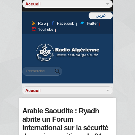
عربي
RSS
Facebook
Twitter
YouTube
Formulaire de recherche
Rechercher
Arabie Saoudite : Ryadh
abrite un Forum
international sur la sécurité