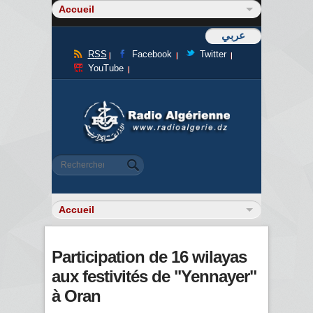
عربي
RSS
Facebook
Twitter
YouTube
Formulaire de recherche
Rechercher
Participation de 16 wilayas
aux festivités de "Yennayer"
à Oran