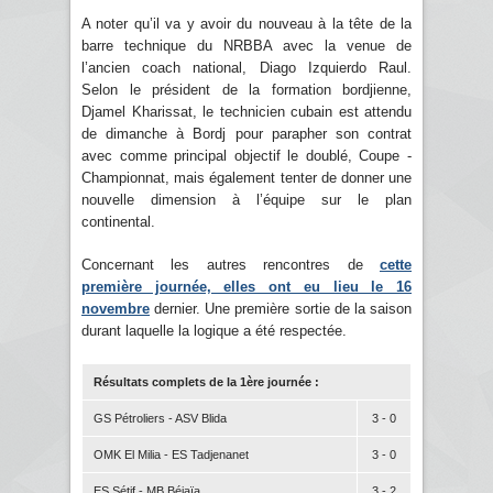
A noter qu’il va y avoir du nouveau à la tête de la
barre technique du NRBBA avec la venue de
l’ancien coach national, Diago Izquierdo Raul.
Selon le président de la formation bordjienne,
Djamel Kharissat, le technicien cubain est attendu
de dimanche à Bordj pour parapher son contrat
avec comme principal objectif le doublé, Coupe -
Championnat, mais également tenter de donner une
nouvelle dimension à l’équipe sur le plan
continental.
Concernant les autres rencontres de
cette
première journée, elles ont eu lieu le 16
novembre
dernier. Une première sortie de la saison
durant laquelle la logique a été respectée.
Résultats complets de la 1ère journée :
GS Pétroliers - ASV Blida
3 - 0
OMK El Milia - ES Tadjenanet
3 - 0
ES Sétif - MB Béjaïa
3 - 2