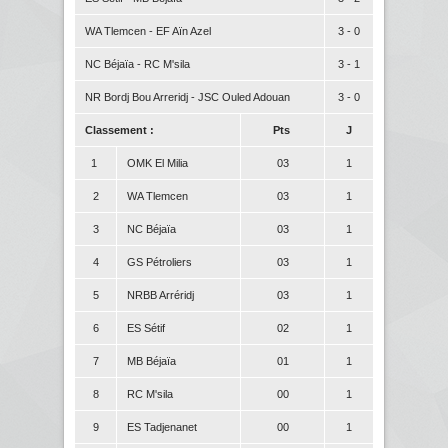
WA Tlemcen - EF Aïn Azel
3 - 0
NC Béjaïa - RC M'sila
3 - 1
NR Bordj Bou Arreridj - JSC Ouled Adouan
3 - 0
Classement :
Pts
J
1
OMK El Milia
03
1
2
WA Tlemcen
03
1
3
NC Béjaïa
03
1
4
GS Pétroliers
03
1
5
NRBB Arréridj
03
1
6
ES Sétif
02
1
7
MB Béjaïa
01
1
8
RC M'sila
00
1
9
ES Tadjenanet
00
1