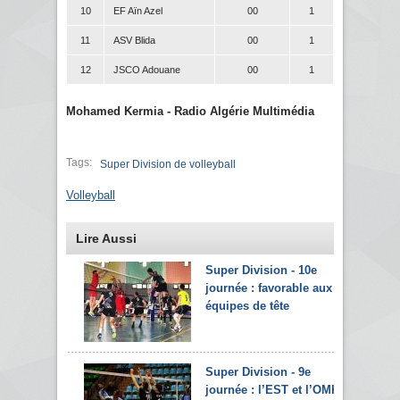
10
EF Aïn Azel
00
1
11
ASV Blida
00
1
12
JSCO Adouane
00
1
Mohamed Kermia - Radio Algérie Multimédia
Tags:
Super Division de volleyball
Volleyball
Lire Aussi
Super Division - 10e
journée : favorable aux
équipes de tête
Super Division - 9e
journée : l’EST et l’OMK