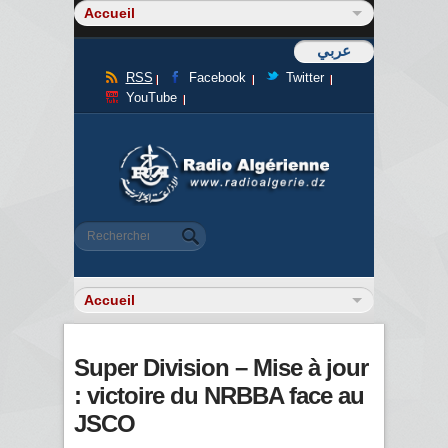
عربي
RSS
Facebook
Twitter
YouTube
Formulaire de recherche
Rechercher
Super Division – Mise à jour
: victoire du NRBBA face au
JSCO