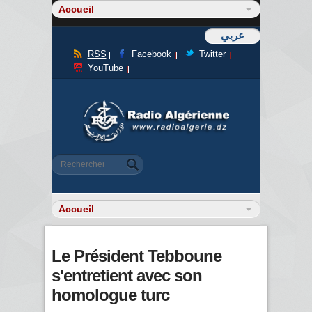
عربي
RSS
Facebook
Twitter
YouTube
Formulaire de recherche
Rechercher
Le Président Tebboune
s'entretient avec son
homologue turc