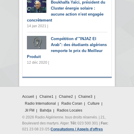
Boukhalfa Yaïci, président du
Cluster énergie solaire :
aucune action n'est engagée
concrètement
14 jan 2021 |
Compétition d’"INJAZ El
Arab": des étudiants algériens
remporte le prix du Meilleur
Produit
12 déc 2020 |
Accueil
Chaine1
Chaine2
Chaine3
Radio International
Radio Coran
Culture
Jil FM
Bahdja
Radios Locales
© 2026 Radio Algérienne. tous droits réservés. | 21,
Boulevard des martyrs. Alger.
Tél:
023 500 301 |
Fax:
021 23 08 23 /25
Consultations / Appels d'offres