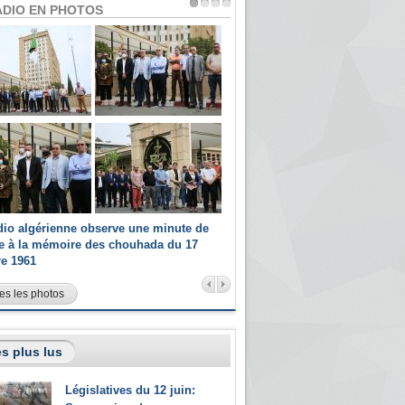
ADIO EN PHOTOS
dio algérienne observe une minute de
Les champions paralympiques 
ce à la mémoire des chouhada du 17
Radio Algérienne et recrutés 
re 1961
sportifs
es les photos
s plus lus
Législatives du 12 juin: