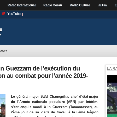
Radio International
Radio Coran
Radio Culture
Jil Fm
E
YouTube
tact
 In Guezzam de l’exécution du
LA R
n au combat pour l’année 2019-
Le général-major Saïd Chanegriha, chef d’état-major
de l’Armée nationale populaire (APN) par intérim,
s’est enquis mardi à In Guezzam (Tamanrasset), au
2ème jour de sa visite de travail à la 6ème Région