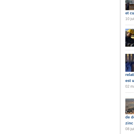
et cu
10 ju
rela
est 
02 ma
de d
zinc
08 ju