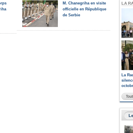
LA R
orps
M. Chanegriha en visite
iha
officielle en République
de Serbie
La Ra
silen
octob
Tout
Le