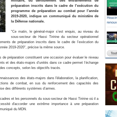
militaire, du déroulement des entrainements de
préparation inscrits dans le cadre de l’exécution du
programme de préparation au combat pour l’année
2019-2020, indique un communiqué du ministère de
Houcin
la Défense nationale.
renouv
"Ce matin, le général-major s’est enquis, au niveau du
sous-secteur de Hassi Tiririne du secteur opérationnel
ments de préparation inscrits dans le cadre de l’exécution du
année 2019-2020", précise la même source.
Tout
ts de préparation constituent une occasion pour évaluer le niveau
ants et des états-majors d’unités dans ce cadre permet l’échange
n des concepts, selon les objectifs tracés.
naissances des états-majors dans l'élaboration, la planification,
s actions de combat, en sus du renforcement des capacités des
ise des différents systèmes d’armes.
 cadres et les personnels du sous-secteur de Hassi Tiririne où il a
écessité d'accorder une extrême importance à une préparation
ommuniqué du MDN.