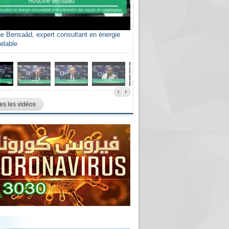
e Bensaâd, expert consultant en énergie
elable
es les vidéos