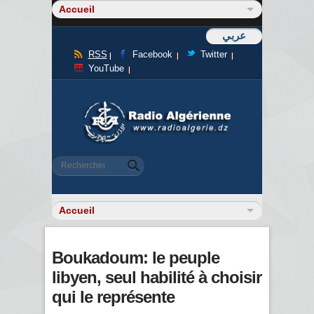
عربي
RSS
Facebook
Twitter
YouTube
Formulaire de recherche
Rechercher
Boukadoum: le peuple
libyen, seul habilité à choisir
qui le représente