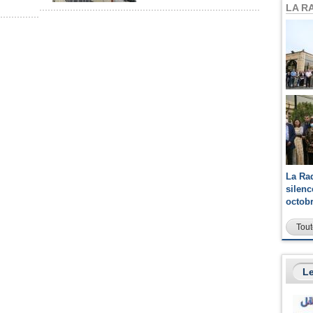
LA R
La Ra
silen
octob
Tout
Le