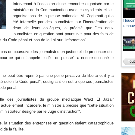
Intervenant à l’occasion d’une rencontre organisée par le
ministère de la Communication avec les syndicats et les
organisations de la presse nationale, M. Zeghmati qui a
Houcin
été interpellé par des journalistes sur l’incarcération de
renouv
deux de leurs collègues, a précisé que "les deux
journalistes en question sont poursuivis pour des faits de
u Code pénal et non de la Loi sur l’information".
t pas de poursuivre les journalistes en justice et de prononcer des
 pour ce qui est appelé le délit de presse", a encore souligné le
Tout
i ne peut être réprimé par une peine privative de liberté et il y a
aité selon le Code pénal", soulignant en outre que ces journalistes
ode pénal.
nelle des journalistes du groupe médiatique Wakt El Jazair
actuellement incarcéré, le ministre a précisé que "cette situation
inistrateur désigné par le Juge d’instruction".
, la situation des entreprises en question étaient catastrophique
 de la faillite.