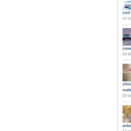
civil
16 ma
zone
26 dé
clin
mala
04 ma
actu