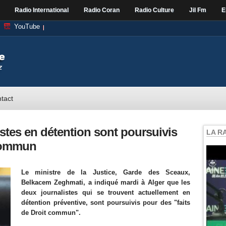
Radio International
Radio Coran
Radio Culture
Jil Fm
E
YouTube
tact
istes en détention sont poursuivis
LA R
 commun
Le ministre de la Justice, Garde des Sceaux,
Belkacem Zeghmati, a indiqué mardi à Alger que les
deux journalistes qui se trouvent actuellement en
détention préventive, sont poursuivis pour des "faits
de Droit commun".