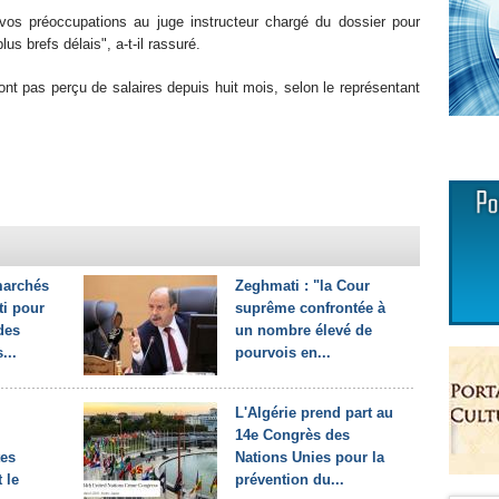
vos préoccupations au juge instructeur chargé du dossier pour
us brefs délais", a-t-il rassuré.
nt pas perçu de salaires depuis huit mois, selon le représentant
marchés
Zeghmati : "la Cour
ti pour
suprême confrontée à
des
un nombre élevé de
...
pourvois en...
L'Algérie prend part au
14e Congrès des
tes
Nations Unies pour la
 le
prévention du...