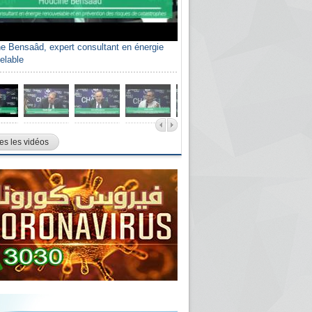
e Bensaâd, expert consultant en énergie
elable
es les vidéos