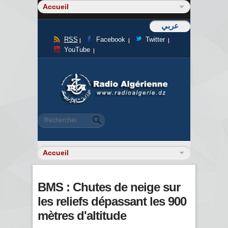
عربي
RSS
Facebook
Twitter
YouTube
Formulaire de recherche
Rechercher
BMS : Chutes de neige sur
les reliefs dépassant les 900
mètres d'altitude