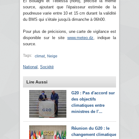
El Bouaghi et Tébessa (nord), précise la même
source, ajoutant que l'épaisseur estimée de la
poudreuse varie entre 10 et 15 cm durant la validité
du BMS qui s'étale jusqu'à dimanche à 06h00.
Pour plus de précisions, une carte de vigilance est
disponible sur le site
www.meteo.dz
, indique la
source.
Tags:
,
climat
Neige
National
,
Société
Lire Aussi
G20 : Pas d'accord sur
des objectifs
climatiques entre
ministres de l'...
Réunion du G20 : le
changement climatique