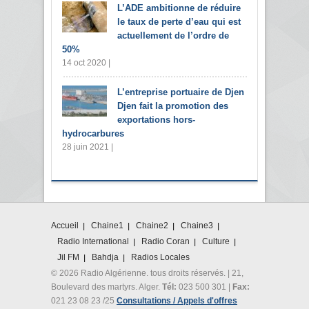
L’ADE ambitionne de réduire
le taux de perte d’eau qui est
actuellement de l’ordre de
50%
14 oct 2020 |
L’entreprise portuaire de Djen
Djen fait la promotion des
exportations hors-
hydrocarbures
28 juin 2021 |
Accueil
Chaine1
Chaine2
Chaine3
Radio International
Radio Coran
Culture
Jil FM
Bahdja
Radios Locales
© 2026 Radio Algérienne. tous droits réservés. | 21,
Boulevard des martyrs. Alger.
Tél:
023 500 301 |
Fax:
021 23 08 23 /25
Consultations / Appels d'offres