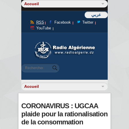
عربي
RSS
Facebook
Twitter
YouTube
Formulaire de recherche
Rechercher
CORONAVIRUS : UGCAA
plaide pour la rationalisation
de la consommation