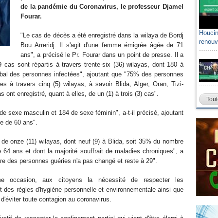
de la pandémie du Coronavirus, le professeur Djamel
Fourar.
Houcin
"Le cas de décès a été enregistré dans la wilaya de Bordj
renouv
Bou Arreridj. Il s'agit d'une femme émigrée âgée de 71
ans", a précisé le Pr. Fourar dans un point de presse. Il a
 cas sont répartis à travers trente-six (36) wilayas, dont 180 à
bal des personnes infectées", ajoutant que "75% des personnes
es à travers cinq (5) wilayas, à savoir Blida, Alger, Oran, Tizi-
 ont enregistré, quant à elles, de un (1) à trois (3) cas".
Tout
de sexe masculin et 184 de sexe féminin", a-t-il précisé, ajoutant
e de 60 ans".
 de onze (11) wilayas, dont neuf (9) à Blida, soit 35% du nombre
64 ans et dont la majorité souffrait de maladies chroniques", a
bre des personnes guéries n'a pas changé et reste à 29".
e occasion, aux citoyens la nécessité de respecter les
 des règles d'hygiène personnelle et environnementale ainsi que
 d'éviter toute contagion au coronavirus.