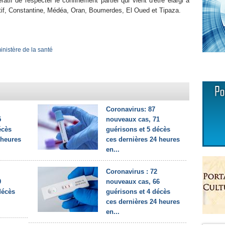
ratif de respecter le confinement partiel qui vient d'être élargi à
étif, Constantine, Médéa, Oran, Boumerdes, El Oued et Tipaza.
inistère de la santé
Coronavirus: 87
5
nouveaux cas, 71
écès
guérisons et 5 décès
 heures
ces dernières 24 heures
en...
Coronavirus : 72
9
nouveaux cas, 66
décès
guérisons et 4 décès
ces dernières 24 heures
en...