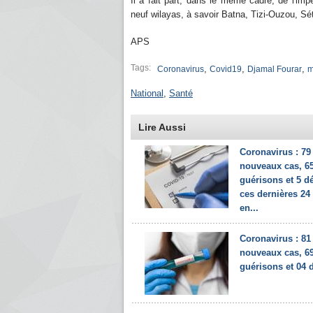
Il a fait part, dans le même cadre, de l'impé
neuf wilayas, à savoir Batna, Tizi-Ouzou, S
APS
Tags:
,
,
,
Coronavirus
Covid19
Djamal Fourar
m
National
,
Santé
Lire Aussi
Coronavirus : 79
nouveaux cas, 6
guérisons et 5 d
ces dernières 24
en...
Coronavirus : 81
nouveaux cas, 6
guérisons et 04 