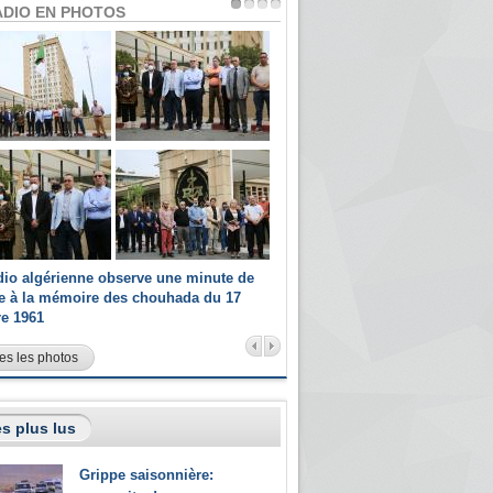
ADIO EN PHOTOS
dio algérienne observe une minute de
Les champions paralympiques 
ce à la mémoire des chouhada du 17
Radio Algérienne et recrutés 
re 1961
sportifs
es les photos
s plus lus
Grippe saisonnière: