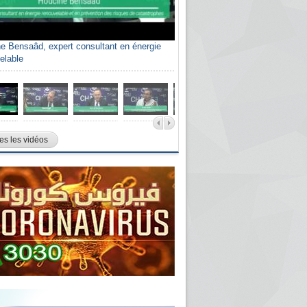
e Bensaâd, expert consultant en énergie
elable
es les vidéos