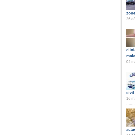
zone
26 dé
clin
mala
04 ma
civil
16 ma
actu