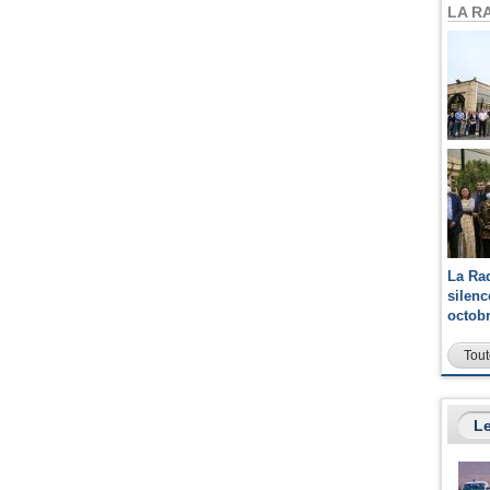
LA R
La Ra
silen
octob
Tout
Le