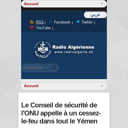
عربي
RSS
Facebook
Twitter
YouTube
Formulaire de recherche
Rechercher
Le Conseil de sécurité de
l'ONU appelle à un cessez-
le-feu dans tout le Yémen