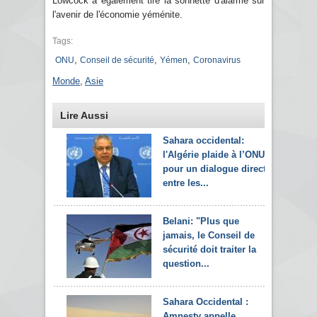
Lowcock a également tiré la sonnette d'alarme sur
l'avenir de l'économie yéménite.
Tags:
,
,
,
ONU
Conseil de sécurité
Yémen
Coronavirus
Monde
,
Asie
Lire Aussi
Sahara occidental:
l'Algérie plaide à l’ONU
pour un dialogue direct
entre les...
Belani: "Plus que
jamais, le Conseil de
sécurité doit traiter la
question...
Sahara Occidental :
Amnesty appelle