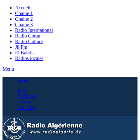
Accueil
Chaine 1
Chaine 2
Chaine 3
Radio International
Radio Coran
Radio Culture
Jil Fm
El Bahdja
Radios locales
Menu
عربي
RSS
Facebook
Twitter
YouTube