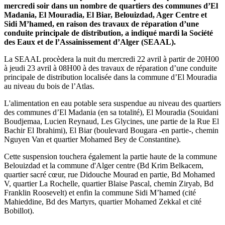
mercredi soir dans un nombre de quartiers des communes d’El
Madania, El Mouradia, El Biar, Belouizdad, Ager Centre et
Sidi M’hamed, en raison des travaux de réparation d’une
conduite principale de distribution, a indiqué mardi la Société
des Eaux et de l’Assainissement d’Alger (SEAAL).
La SEAAL procèdera la nuit du mercredi 22 avril à partir de 20H00
à jeudi 23 avril à 08H00 à des travaux de réparation d’une conduite
principale de distribution localisée dans la commune d’El Mouradia
au niveau du bois de l’Atlas.
L'alimentation en eau potable sera suspendue au niveau des quartiers
des communes d’El Madania (en sa totalité), El Mouradia (Souidani
Boudjemaa, Lucien Reynaud, Les Glycines, une partie de la Rue El
Bachir El Ibrahimi), El Biar (boulevard Bougara -en partie-, chemin
Nguyen Van et quartier Mohamed Bey de Constantine).
Cette suspension touchera également la partie haute de la commune
Belouizdad et la commune d'Alger centre (Bd Krim Belkacem,
quartier sacré cœur, rue Didouche Mourad en partie, Bd Mohamed
V, quartier La Rochelle, quartier Blaise Pascal, chemin Ziryab, Bd
Franklin Roosevelt) et enfin la commune Sidi M’hamed (cité
Mahieddine, Bd des Martyrs, quartier Mohamed Zekkal et cité
Bobillot).