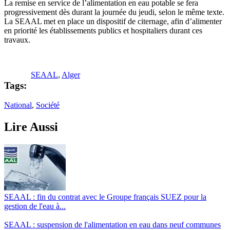
La remise en service de l’alimentation en eau potable se fera
progressivement dès durant la journée du jeudi, selon le même texte.
La SEAAL met en place un dispositif de citernage, afin d’alimenter
en priorité les établissements publics et hospitaliers durant ces
travaux.
SEAAL
,
Alger
Tags:
National
,
Société
Lire Aussi
SEAAL : fin du contrat avec le Groupe français SUEZ pour la
gestion de l'eau à...
SEAAL : suspension de l'alimentation en eau dans neuf communes