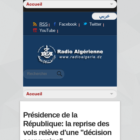
عربي
RSS
Facebook
Twitter
YouTube
Formulaire de recherche
Rechercher
Présidence de la
République: la reprise des
vols relève d'une "décision