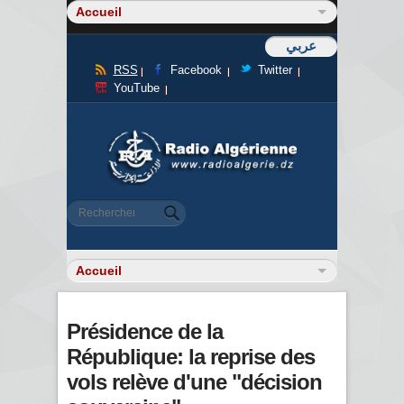
عربي
RSS
Facebook
Twitter
YouTube
Formulaire de recherche
Rechercher
Présidence de la
République: la reprise des
vols relève d'une "décision