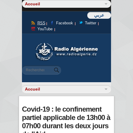
عربي
RSS
Facebook
Twitter
YouTube
Formulaire de recherche
Rechercher
Covid-19 : le confinement
partiel applicable de 13h00 à
07h00 durant les deux jours