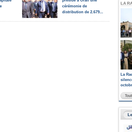
apitale
préside à Oran une
LA R
e
cérémonie de
distribution de 2.679...
La Ra
silen
octob
Tout
Le