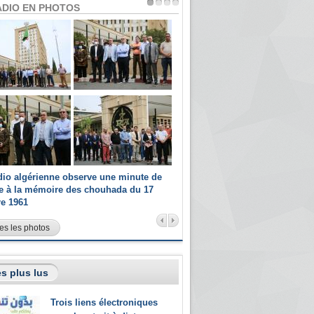
ADIO EN PHOTOS
dio algérienne observe une minute de
Les champions paralympiques 
ce à la mémoire des chouhada du 17
Radio Algérienne et recrutés 
re 1961
sportifs
es les photos
s plus lus
Trois liens électroniques