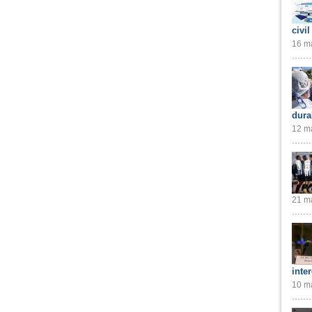
civil
16 ma
dura
12 ma
21 ma
inte
10 ma