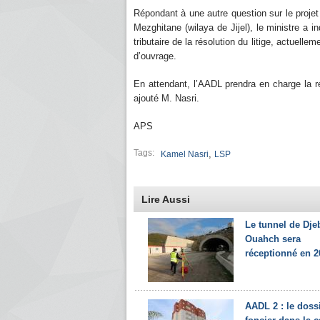
Répondant à une autre question sur le proje
Mezghitane (wilaya de Jijel), le ministre a i
tributaire de la résolution du litige, actuelle
d’ouvrage.
En attendant, l’AADL prendra en charge la réa
ajouté M. Nasri.
APS
Tags:
,
Kamel Nasri
LSP
Lire Aussi
Le tunnel de Dje
Ouahch sera
réceptionné en 2
AADL 2 : le doss