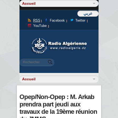
عربي
RSS
Facebook
Twitter
YouTube
Formulaire de recherche
Rechercher
Opep/Non-Opep : M. Arkab
prendra part jeudi aux
travaux de la 19ème réunion