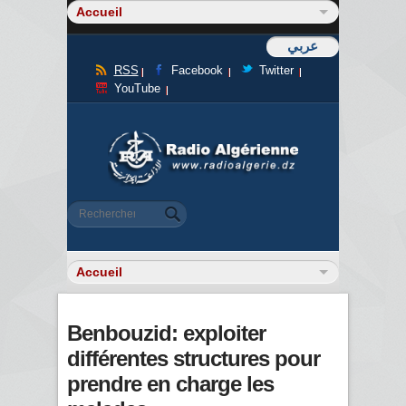
عربي
RSS
Facebook
Twitter
YouTube
Formulaire de recherche
Rechercher
Benbouzid: exploiter
différentes structures pour
prendre en charge les