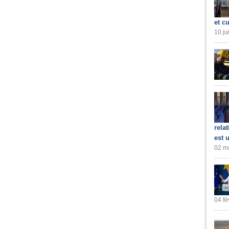
et cu
10 ju
rela
est 
02 ma
04 fé