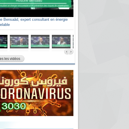
e Bensaâd, expert consultant en énergie
elable
es les vidéos