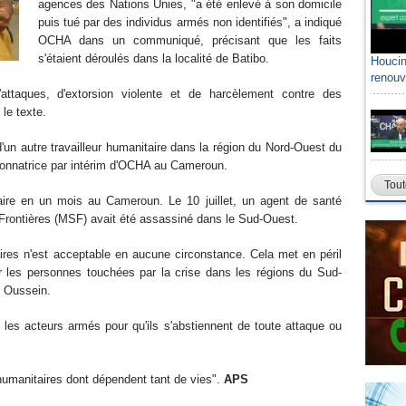
agences des Nations Unies, "a été enlevé à son domicile
puis tué par des individus armés non identifiés", a indiqué
OCHA dans un communiqué, précisant que les faits
s'étaient déroulés dans la localité de Batibo.
Houcin
renouv
'attaques, d'extorsion violente et de harcèlement contre des
le texte.
 d'un autre travailleur humanitaire dans la région du Nord-Ouest du
donnatrice par intérim d'OCHA au Cameroun.
Tout
aire en un mois au Cameroun. Le 10 juillet, un agent de santé
ontières (MSF) avait été assassiné dans le Sud-Ouest.
aires n'est acceptable en aucune circonstance. Cela met en péril
r les personnes touchées par la crise dans les régions du Sud-
e Oussein.
s les acteurs armés pour qu'ils s'abstiennent de toute attaque ou
humanitaires dont dépendent tant de vies".
APS