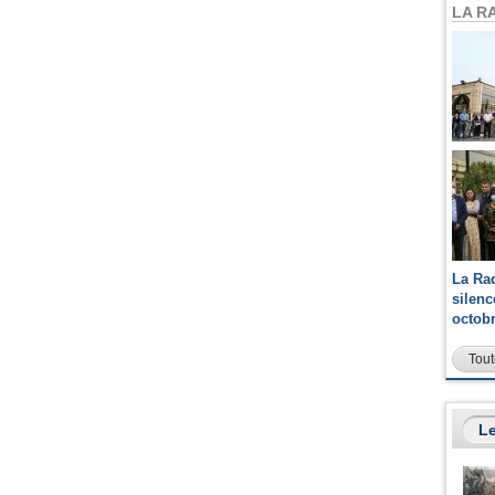
LA R
La Ra
silen
octob
Tout
Le