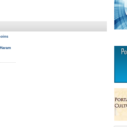
moins
 Haram