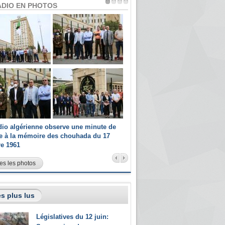
ADIO EN PHOTOS
dio algérienne observe une minute de
Les champions paralympiques 
ce à la mémoire des chouhada du 17
Radio Algérienne et recrutés 
re 1961
sportifs
es les photos
s plus lus
Législatives du 12 juin: