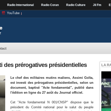
Radio International
Radio Coran
Radio Culture
Jil Fm
E
YouTube
tact
ti des prérogatives présidentielles
LA R
Le chef des militaires mutins maliens,
Assimi Goïta,
est investi des prérogatives présidentielles, selon un
document, baptisé "Acte fondamental", publié dans
l'édition en ligne du 27 août du Journal officiel.
Cet "Acte fondamental N 001/CNSP" dispose que le
président du Comité national pour le salut du peuple