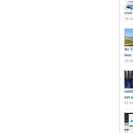
civil
16 ma
du 5
leur
16 ao
rela
est 
02 ma