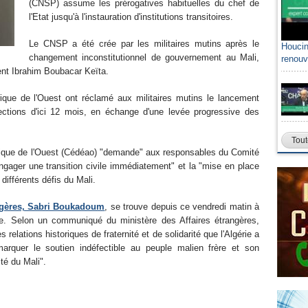
(CNSP) assume les prérogatives habituelles du chef de
l'Etat jusqu'à l'instauration d'institutions transitoires.
Le CNSP a été crée par les militaires mutins après le
Houcin
changement inconstitutionnel de gouvernement au Mali,
renouv
ent Ibrahim Boubacar Keïta.
que de l'Ouest ont réclamé aux militaires mutins le lancement
élections d'ici 12 mois, en échange d'une levée progressive des
Tout
que de l'Ouest (Cédéao) "demande" aux responsables du Comité
ngager une transition civile immédiatement" et la "mise en place
différents défis du Mali.
angères, Sabri Boukadoum
, se trouve depuis ce vendredi matin à
ée. Selon un communiqué du ministère des Affaires étrangères,
es relations historiques de fraternité et de solidarité que l'Algérie a
marquer le soutien indéfectible au peuple malien frère et son
ité du Mali".