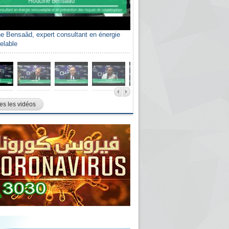
e Bensaâd, expert consultant en énergie
elable
es les vidéos