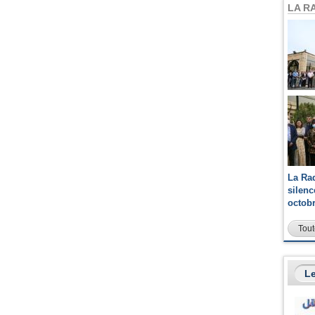
LA R
La Ra
silen
octob
Tout
Le