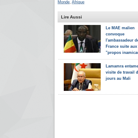
Monde
,
Afrique
Lire Aussi
Le MAE malien
convoque
l'ambassadeur d
France suite aux
"propos inamicau
Lamamra entame
visite de travail
jours au Mali