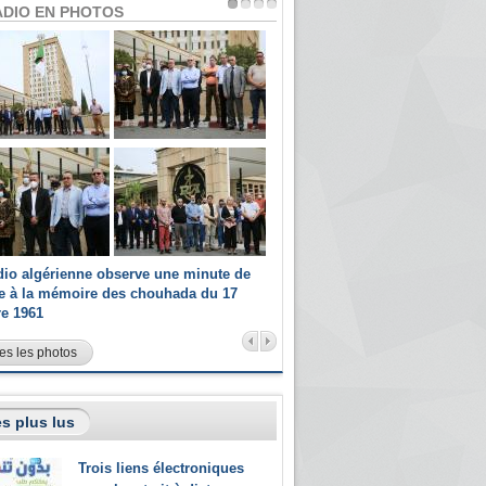
ADIO EN PHOTOS
dio algérienne observe une minute de
Les champions paralympiques 
ce à la mémoire des chouhada du 17
Radio Algérienne et recrutés 
re 1961
sportifs
es les photos
s plus lus
Trois liens électroniques