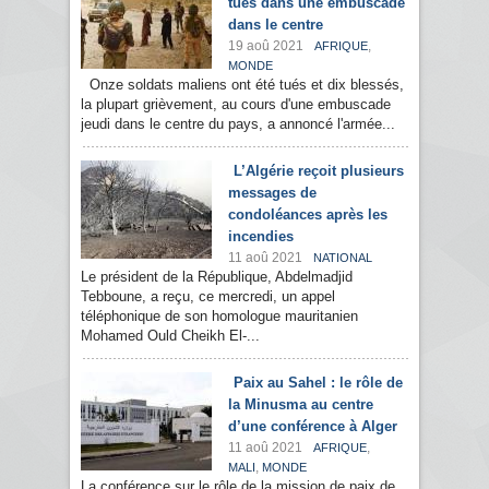
tués dans une embuscade
dans le centre
19 aoû 2021
,
AFRIQUE
MONDE
Onze soldats maliens ont été tués et dix blessés,
la plupart grièvement, au cours d'une embuscade
jeudi dans le centre du pays, a annoncé l'armée...
L’Algérie reçoit plusieurs
messages de
condoléances après les
incendies
11 aoû 2021
NATIONAL
Le président de la République, Abdelmadjid
Tebboune, a reçu, ce mercredi, un appel
téléphonique de son homologue mauritanien
Mohamed Ould Cheikh El-...
Paix au Sahel : le rôle de
la Minusma au centre
d’une conférence à Alger
11 aoû 2021
,
AFRIQUE
,
MALI
MONDE
La conférence sur le rôle de la mission de paix de