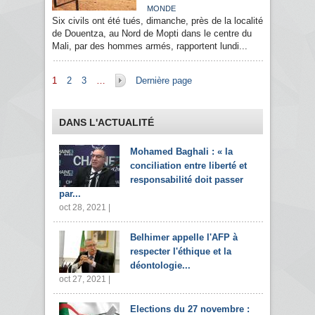
MONDE
Six civils ont été tués, dimanche, près de la localité
de Douentza, au Nord de Mopti dans le centre du
Mali, par des hommes armés, rapportent lundi...
Pages
1
2
3
…
Dernière page
DANS L'ACTUALITÉ
Mohamed Baghali : « la
conciliation entre liberté et
responsabilité doit passer
par...
oct 28, 2021 |
Belhimer appelle l'AFP à
respecter l'éthique et la
déontologie...
oct 27, 2021 |
Elections du 27 novembre :