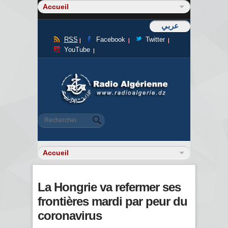
عربي
RSS
Facebook
Twitter
YouTube
Formulaire de recherche
Rechercher
La Hongrie va refermer ses
frontières mardi par peur du
coronavirus