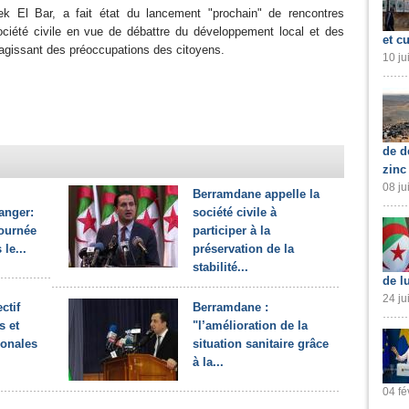
ek El Bar, a fait état du lancement "prochain" de rencontres
ociété civile en vue de débattre du développement local et des
et cu
 s’agissant des préoccupations des citoyens.
10 ju
de d
zinc
08 ju
Berramdane appelle la
ranger:
société civile à
ournée
participer à la
le...
préservation de la
stabilité...
de l
24 ju
ctif
Berramdane :
s et
"l’amélioration de la
ionales
situation sanitaire grâce
à la...
04 fé