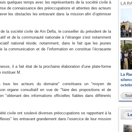
puis quelques temps avec les représentants de la société civile à
LA R
a prise de connaissance des préoccupations et attentes des acteurs
 lever les obstacles les entravant dans la mission afin d’optimiser
e la société civile de Aïn Defla, le conseiller du président de la
if et de la communauté nationale à l’étranger s'est notamment
iatif national réside, notamment, dans le fait que les jeunes
e la communication et de l’information en constitue l’écrasante
hesse, il a fait état de la prochaine élaboration d’une plate-forme
 instituer M.
La Ra
silen
 à tous les acteurs du domaine" constituera un "moyen de
octob
on organe consultatif en vue de "faire des propositions et de
n "obtenant des informations officielles fiables dans différents
Tout
été civile ont soulevé diverses préoccupations se rapportant à la
Le
flexes" les entravant grandement dans l’exercice de leur mission