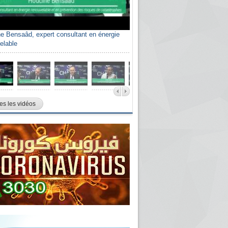
e Bensaâd, expert consultant en énergie
elable
es les vidéos