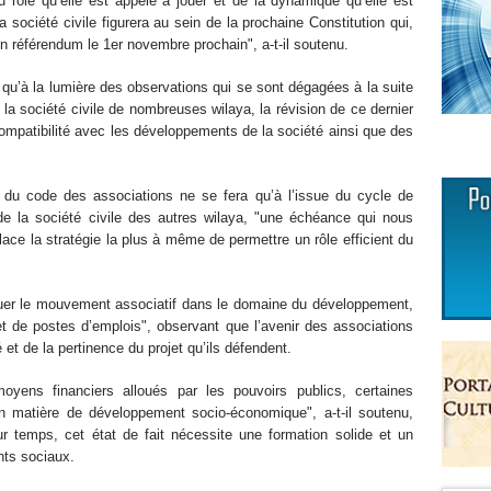
 rôle qu’elle est appelé à jouer et de la dynamique qu’elle est
a société civile figurera au sein de la prochaine Constitution qui,
un référendum le 1er novembre prochain", a-t-il soutenu.
 qu’à la lumière des observations qui se sont dégagées à la suite
la société civile de nombreuses wilaya, la révision de ce dernier
ompatibilité avec les développements de la société ainsi que des
on du code des associations ne se fera qu’à l’issue du cycle de
e la société civile des autres wilaya, "une échéance qui nous
place la stratégie la plus à même de permettre un rôle efficient du
iquer le mouvement associatif dans le domaine du développement,
et de postes d’emplois", observant que l’avenir des associations
et de la pertinence du projet qu’ils défendent.
ens financiers alloués par les pouvoirs publics, certaines
n matière de développement socio-économique", a-t-il soutenu,
ur temps, cet état de fait nécessite une formation solide et un
ts sociaux.