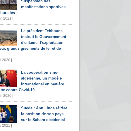
Suspension des
manifestations sportives
lturelles
in 2021 |
Le président Tebboune
instruit le Gouvernement
d'entamer l'exploitation
eux grands gisements de fer et de
il 2020 |
La coopération sino-
algérienne, un modèle
international en matière
utte contre Covid-19
in 2020 |
Suède : Ann Linde réitère
la position de son pays
sur le Sahara occidental
v 2021 |