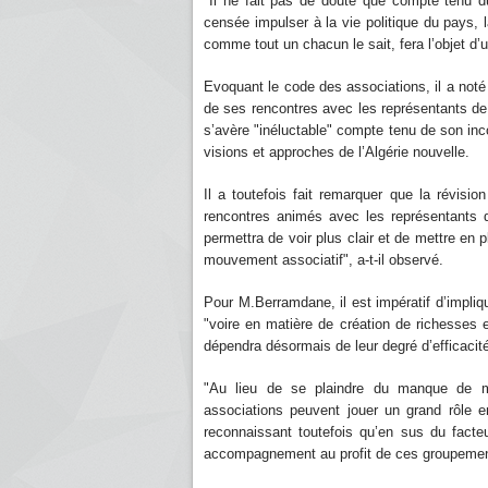
"Il ne fait pas de doute que compte tenu du
censée impulser à la vie politique du pays, l
comme tout un chacun le sait, fera l’objet d’
Evoquant le code des associations, il a noté
de ses rencontres avec les représentants de 
s’avère "inéluctable" compte tenu de son inc
visions et approches de l’Algérie nouvelle.
Il a toutefois fait remarquer que la révisi
rencontres animés avec les représentants d
permettra de voir plus clair et de mettre en 
mouvement associatif", a-t-il observé.
Pour M.Berramdane, il est impératif d’impl
"voire en matière de création de richesses 
dépendra désormais de leur degré d’efficacité 
"Au lieu de se plaindre du manque de moy
associations peuvent jouer un grand rôle e
reconnaissant toutefois qu’en sus du facte
accompagnement au profit de ces groupemen