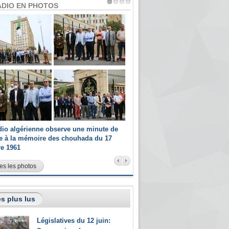
ADIO EN PHOTOS
dio algérienne observe une minute de
Les champions paralympiques 
ce à la mémoire des chouhada du 17
Radio Algérienne et recrutés 
re 1961
sportifs
es les photos
s plus lus
Législatives du 12 juin: