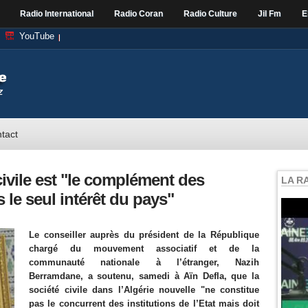
Radio International
Radio Coran
Radio Culture
Jil Fm
E
YouTube
tact
civile est "le complément des
LA R
s le seul intérêt du pays"
Le conseiller auprès du président de la République
chargé du mouvement associatif et de la
communauté nationale à l’étranger, Nazih
Berramdane, a soutenu, samedi à Aïn Defla, que la
société civile dans l’Algérie nouvelle "ne constitue
pas le concurrent des institutions de l’Etat mais doit