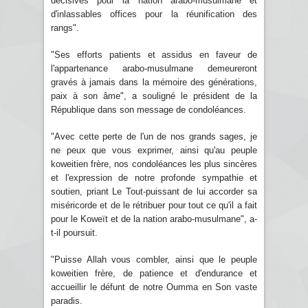
décisives pour la nation arabo-musulmane et
d'inlassables offices pour la réunification des
rangs".
"Ses efforts patients et assidus en faveur de
l'appartenance arabo-musulmane demeureront
gravés à jamais dans la mémoire des générations,
paix à son âme", a souligné le président de la
République dans son message de condoléances.
"Avec cette perte de l'un de nos grands sages, je
ne peux que vous exprimer, ainsi qu'au peuple
koweitien frère, nos condoléances les plus sincères
et l'expression de notre profonde sympathie et
soutien, priant Le Tout-puissant de lui accorder sa
miséricorde et de le rétribuer pour tout ce qu'il a fait
pour le Koweït et de la nation arabo-musulmane", a-
t-il poursuit.
"Puisse Allah vous combler, ainsi que le peuple
koweitien frère, de patience et d'endurance et
accueillir le défunt de notre Oumma en Son vaste
paradis.