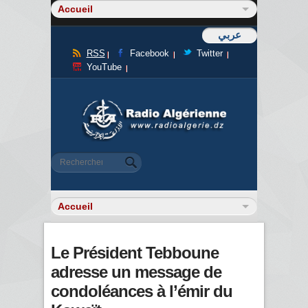
عربي
RSS
Facebook
Twitter
YouTube
Formulaire de recherche
Rechercher
Le Président Tebboune
adresse un message de
condoléances à l’émir du