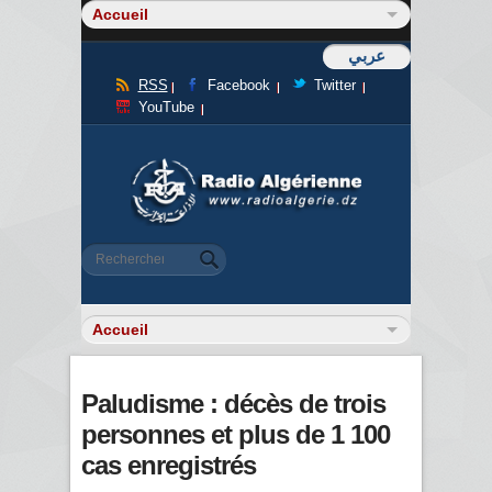
عربي
RSS
Facebook
Twitter
YouTube
Formulaire de recherche
Rechercher
Paludisme : décès de trois
personnes et plus de 1 100
cas enregistrés