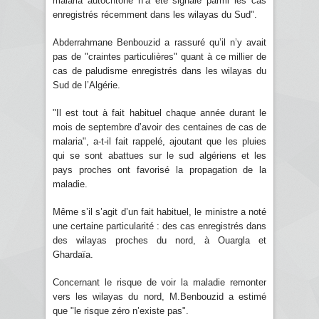
malaria autochtone n’a été signalé parmi les cas
enregistrés récemment dans les wilayas du Sud".
Abderrahmane Benbouzid a rassuré qu’il n’y avait
pas de "craintes particulières" quant à ce millier de
cas de paludisme enregistrés dans les wilayas du
Sud de l’Algérie.
"Il est tout à fait habituel chaque année durant le
mois de septembre d’avoir des centaines de cas de
malaria", a-t-il fait rappelé, ajoutant que les pluies
qui se sont abattues sur le sud algériens et les
pays proches ont favorisé la propagation de la
maladie.
Même s’il s’agit d’un fait habituel, le ministre a noté
une certaine particularité : des cas enregistrés dans
des wilayas proches du nord, à Ouargla et
Ghardaïa.
Concernant le risque de voir la maladie remonter
vers les wilayas du nord, M.Benbouzid a estimé
que "le risque zéro n’existe pas".