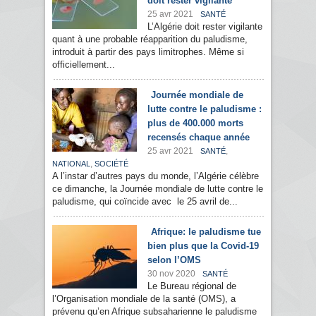
doit rester vigilante
25 avr 2021
SANTÉ
L’Algérie doit rester vigilante
quant à une probable réapparition du paludisme,
introduit à partir des pays limitrophes. Même si
officiellement...
Journée mondiale de
lutte contre le paludisme :
plus de 400.000 morts
recensés chaque année
25 avr 2021
,
SANTÉ
,
NATIONAL
SOCIÉTÉ
A l’instar d’autres pays du monde, l’Algérie célèbre
ce dimanche, la Journée mondiale de lutte contre le
paludisme, qui coïncide avec le 25 avril de...
Afrique: le paludisme tue
bien plus que la Covid-19
selon l’OMS
30 nov 2020
SANTÉ
Le Bureau régional de
l’Organisation mondiale de la santé (OMS), a
prévenu qu’en Afrique subsaharienne le paludisme