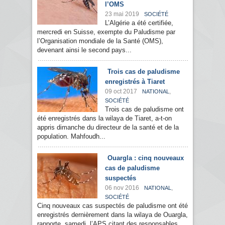
l’OMS
23 mai 2019
SOCIÉTÉ
L’Algérie a été certifiée,
mercredi en Suisse, exempte du Paludisme par
l’Organisation mondiale de la Santé (OMS),
devenant ainsi le second pays...
Trois cas de paludisme
enregistrés à Tiaret
09 oct 2017
,
NATIONAL
SOCIÉTÉ
Trois cas de paludisme ont
été enregistrés dans la wilaya de Tiaret, a-t-on
appris dimanche du directeur de la santé et de la
population. Mahfoudh...
Ouargla : cinq nouveaux
cas de paludisme
suspectés
06 nov 2016
,
NATIONAL
SOCIÉTÉ
Cinq nouveaux cas suspectés de paludisme ont été
enregistrés dernièrement dans la wilaya de Ouargla,
rapporte, samedi, l’APS citant des responsables...