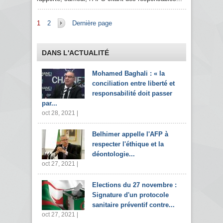
Pages
1
2
Dernière page
DANS L'ACTUALITÉ
Mohamed Baghali : « la
conciliation entre liberté et
responsabilité doit passer
par...
oct 28, 2021 |
Belhimer appelle l'AFP à
respecter l'éthique et la
déontologie...
oct 27, 2021 |
Elections du 27 novembre :
Signature d'un protocole
sanitaire préventif contre...
oct 27, 2021 |