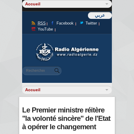
عربي
RSS
Facebook
Twitter
YouTube
Formulaire de recherche
Rechercher
Le Premier ministre réitère
"la volonté sincère" de l'Etat
à opérer le changement