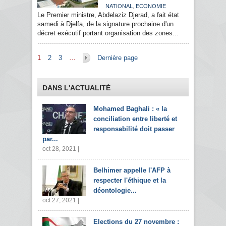
,
NATIONAL
ECONOMIE
Le Premier ministre, Abdelaziz Djerad, a fait état
samedi à Djelfa, de la signature prochaine d'un
décret exécutif portant organisation des zones...
Pages
1
2
3
…
Dernière page
DANS L'ACTUALITÉ
Mohamed Baghali : « la
conciliation entre liberté et
responsabilité doit passer
par...
oct 28, 2021 |
Belhimer appelle l'AFP à
respecter l'éthique et la
déontologie...
oct 27, 2021 |
Elections du 27 novembre :