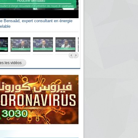
e Bensaâd, expert consultant en énergie
elable
es les vidéos