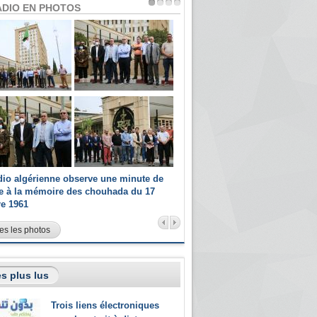
ADIO EN PHOTOS
dio algérienne observe une minute de
Les champions paralympiques 
ce à la mémoire des chouhada du 17
Radio Algérienne et recrutés 
re 1961
sportifs
es les photos
s plus lus
Trois liens électroniques