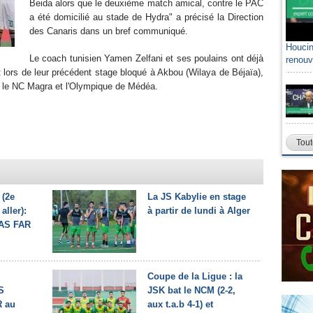
Beida alors que le deuxième match amical, contre le PAC
a été domicilié au stade de Hydra" a précisé la Direction
des Canaris dans un bref communiqué.
Houcin
Le coach tunisien Yamen Zelfani et ses poulains ont déjà
renouv
ait lors de leur précédent stage bloqué à Akbou (Wilaya de Béjaïa),
, le NC Magra et l'Olympique de Médéa.
Tout
 (2e
La JS Kabylie en stage
aller):
à partir de lundi à Alger
'AS FAR
Coupe de la Ligue : la
S
JSK bat le NCM (2-2,
R au
aux t.a.b 4-1) et