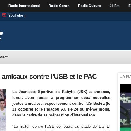
Radio International
Radio Coran
Radio Culture
Jil Fm
E
YouTube
tact
amicaux contre l'USB et le PAC
LA R
La Jeunesse Sportive de Kabylie (JSK) a annoncé,
lundi, avoir réussi à programmer deux nouvelles
joutes amicales, respectivement contre l'US Biskra (le
21 octobre) et le Paradou AC (le 24 du même mois),
dans le cadre de sa préparation d'inter-saison.
"Le match contre l'USB se jouera au stade de Dar El