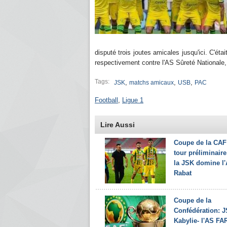
disputé trois joutes amicales jusqu'ici. C'ét
respectivement contre l'AS Sûreté Nationale
Tags:
,
,
,
JSK
matchs amicaux
USB
PAC
Football
,
Ligue 1
Lire Aussi
Coupe de la CAF
tour préliminaire 
la JSK domine l
Rabat
Coupe de la
Confédération: J
Kabylie- l'AS FA