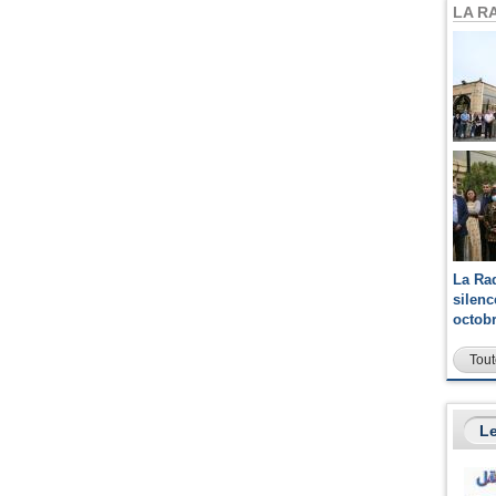
LA R
La Ra
silen
octob
Tout
Le