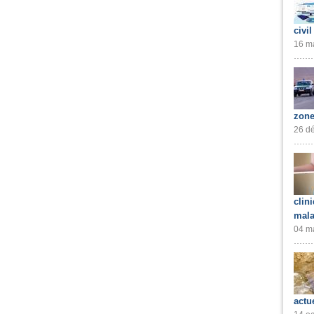
civil
16 ma
zone
26 dé
clin
mala
04 ma
actu