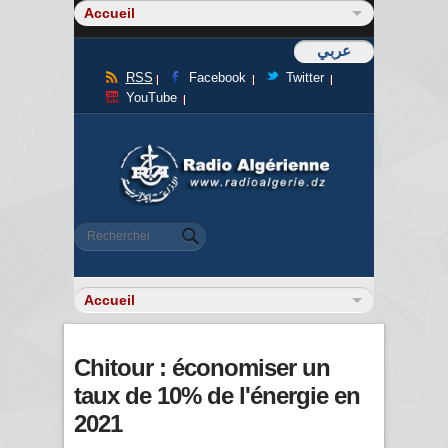
عربي
RSS
Facebook
Twitter
YouTube
Formulaire de recherche
Rechercher
Chitour : économiser un
taux de 10% de l'énergie en
2021