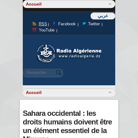
عربي
RSS
Facebook
Twitter
YouTube
Formulaire de recherche
Rechercher
Sahara occidental : les
droits humains doivent être
un élément essentiel de la