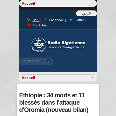
عربي
RSS
Facebook
Twitter
YouTube
Formulaire de recherche
Rechercher
Ethiopie : 34 morts et 11
blessés dans l'attaque
d'Oromia (nouveau bilan)