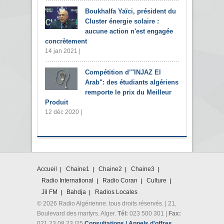
Boukhalfa Yaïci, président du
Cluster énergie solaire :
aucune action n'est engagée
concrètement
14 jan 2021 |
Compétition d’"INJAZ El
Arab": des étudiants algériens
remporte le prix du Meilleur
Produit
12 déc 2020 |
Accueil
Chaine1
Chaine2
Chaine3
Radio International
Radio Coran
Culture
Jil FM
Bahdja
Radios Locales
© 2026 Radio Algérienne. tous droits réservés. | 21,
Boulevard des martyrs. Alger.
Tél:
023 500 301 |
Fax:
021 23 08 23 /25
Consultations / Appels d'offres