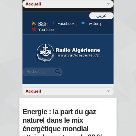
عربي
RSS
Facebook
Twitter
YouTube
Formulaire de recherche
Rechercher
Energie : la part du gaz
naturel dans le mix
énergétique mondial