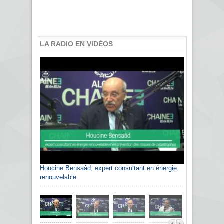
LA RADIO EN VIDÉOS
Houcine Bensaâd, expert consultant en énergie
Sami Agli, président de la Confédération
renouvelable
algérienne du patronat citoyen CAPC