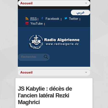
عربي
RSS
Facebook
Twitter
YouTube
Formulaire de recherche
Rechercher
JS Kabylie : décès de
l'ancien latéral Rezki
Maghrici