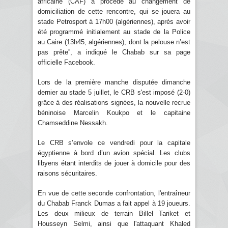
africaine (CAF) a procédé au changement de
domiciliation de cette rencontre, qui se jouera au
stade Petrosport à 17h00 (algériennes), après avoir
été programmé initialement au stade de la Police
au Caire (13h45, algériennes), dont la pelouse n’est
pas prête'', a indiqué le Chabab sur sa page
officielle Facebook.
Lors de la première manche disputée dimanche
dernier au stade 5 juillet, le CRB s'est imposé (2-0)
grâce à des réalisations signées, la nouvelle recrue
béninoise Marcelin Koukpo et le capitaine
Chamseddine Nessakh.
Le CRB s’envole ce vendredi pour la capitale
égyptienne à bord d’un avion spécial. Les clubs
libyens étant interdits de jouer à domicile pour des
raisons sécuritaires.
En vue de cette seconde confrontation, l'entraîneur
du Chabab Franck Dumas a fait appel à 19 joueurs.
Les deux milieux de terrain Billel Tariket et
Housseyn Selmi, ainsi que l'attaquant Khaled