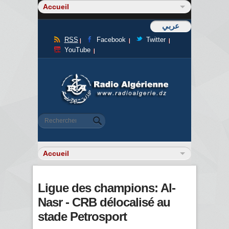
عربي
RSS
Facebook
Twitter
YouTube
Formulaire de recherche
Rechercher
Ligue des champions: Al-
Nasr - CRB délocalisé au
stade Petrosport