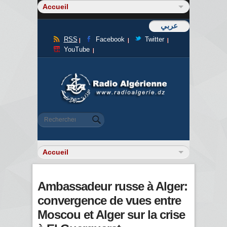
عربي
RSS
Facebook
Twitter
YouTube
Formulaire de recherche
Rechercher
Ambassadeur russe à Alger:
convergence de vues entre
Moscou et Alger sur la crise