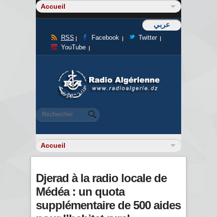
عربي
RSS
Facebook
Twitter
YouTube
Formulaire de recherche
Rechercher
Djerad à la radio locale de
Médéa : un quota
supplémentaire de 500 aides